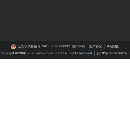
智能制造
生活服务
系统
MES生产管理系统
同城跑腿小程序
管理系统
设备管理维护系统
点餐小程序
系统
进销存系统
招聘求职小程序
理系统
防伪溯源查询系统
会员服务收银系
系统
云仓库管理系统
公安机关备案号: 34130202000332
隐私声明
用户协议