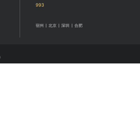
统
公众号
抖音咨询
400-8017-
7x24h咨询热线：
993
宿州
北京
深圳
合肥
网站地图