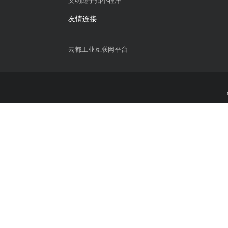
智慧政务
智慧办公
非公党建平台
电子合同管理
智慧村务小程序
智慧展厅控制
信创OA办公系统
企业培训考试
招商管理系统
数字商协会管
智慧社区管理系统
CRM客户管理
文明随手拍小程序
友情连接
云都工业互联网平台