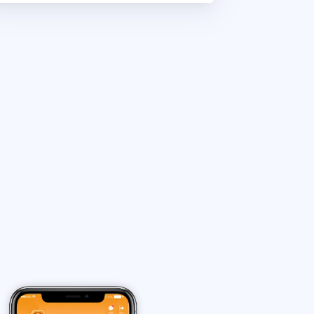
兼职全职
兼职骑手可获得跑腿佣金