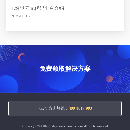
1.烁迅云无代码平台介绍
2025/06/16
免费领取解决方案
7x24h咨询热线：
400-8017-993
Copyright ©2006-2026,www.shuoxun.com all rights reserved