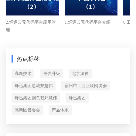
2.烁迅云无代码平台应用管
1.烁迅云无代码平台介绍
6.工
理
热点标签
高新技术
最强升级
北京源神
烁迅集团总裁郑慧伟
宿州市工业互联网协会
烁迅集团副总裁郑慧伟
烁迅集团
高新区管委会
产品体系