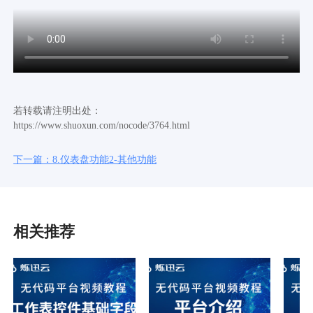
若转载请注明出处：
https://www.shuoxun.com/nocode/3764.html
下一篇：8.仪表盘功能2-其他功能
相关推荐