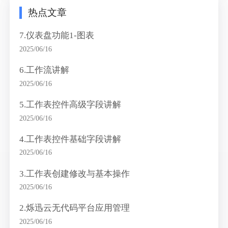
热点文章
7.仪表盘功能1-图表
2025/06/16
6.工作流讲解
2025/06/16
5.工作表控件高级字段讲解
2025/06/16
4.工作表控件基础字段讲解
2025/06/16
3.工作表创建修改与基本操作
2025/06/16
2.烁迅云无代码平台应用管理
2025/06/16