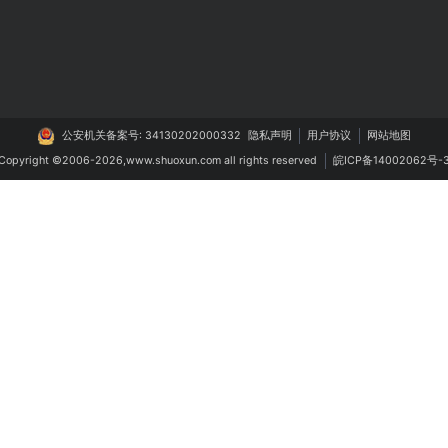
智能制造
生活服务
系统
MES生产管理系统
同城跑腿小程序
管理系统
设备管理维护系统
点餐小程序
系统
进销存系统
招聘求职小程序
理系统
防伪溯源查询系统
会员服务收银系
系统
云仓库管理系统