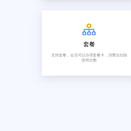
门店会员支持线下店常用的办卡打折模
时也支持互联网会员余额、等级与积分
两种模式相互兼容
套餐
支持套餐，会员可以办理套餐卡，消费
使用次数