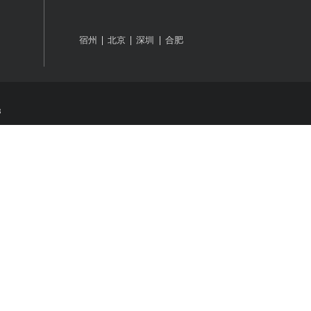
统
公众号
抖音咨询
400-8017-
7x24h咨询热线：
993
宿州
北京
深圳
合肥