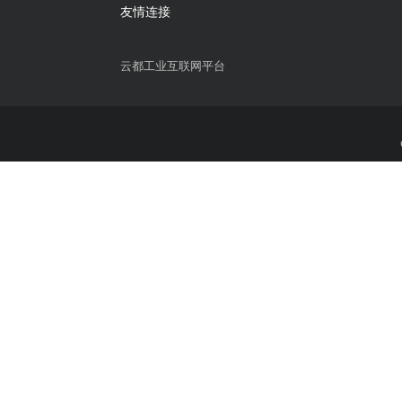
智慧政务
智慧办公
非公党建平台
电子合同管理
智慧村务小程序
智慧展厅控制
信创OA办公系统
企业培训考试
招商管理系统
数字商协会管
智慧社区管理系统
CRM客户管理
文明随手拍小程序
友情连接
云都工业互联网平台