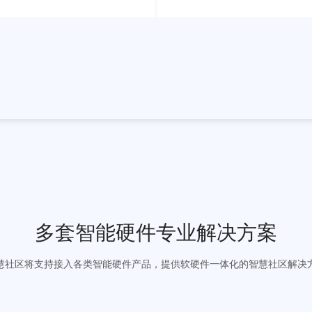
业主投票
电
提供电子投票全新解决方案，帮助物业
助力物业提高开票
快速安全推进业主相关投票工作
可实时开票，零
快递管理
可视
助力维护小区治安，有效解决快件投
将小区内有效数据
递“最后一公里”难题
工、分析以数