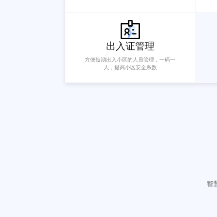
在线文件管理
解决物业传统线下纸质文件管理/保存/查
询的问题
公告通知
在线发布新闻通知，有效提高重要通知
传达率，避免业主遗漏重要公告通知
出入证管理
方便短期出入小区的人员管理，一码一
人，提高小区安全系数