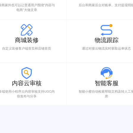
用于店铺商品管理订单管理发货管理等
5G新媒体营销 短
动
私有化部署
社
前端Uni-APP，后端PHP，均无加密源
粉丝经济，发布上
码，便于自行二次开发
创作中心
财
除商家外也可以让普通用户围绕“内容与
后台和商家后台对
电商”大做文章