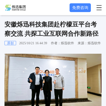
免费咨询
安徽烁迅科技集团赴柠檬豆平台考
察交流 共探工业互联网合作新路径
原创
2025/10/21 16:44:39
作者：烁迅软件
来源：烁迅软件