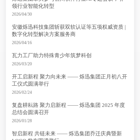
领行业智能化转型
2026/04/30
安徽烁迅科技集团斩获双软认证等五项权威资质 |
数字化转型解决方案服务商
2026/04/16
瓦力工厂助力特殊青少年筑梦科创
2026/03/20
开工启新程 聚力向未来 —— 烁迅集团正月初八开
工仪式圆满举行
2026/02/24
复盘耕耘路 聚力启新程 —— 烁迅集团 2025 年度
总结会圆满召开
2026/01/28
智启新程 共链未来 —— 烁迅集团乔迁庆典暨新